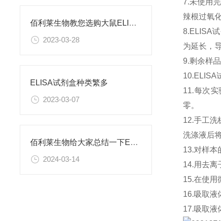
7.未使用
辣根过氧
佰利莱生物教您选购大鼠ELISA试剂盒后需注意哪些
8.ELI
2023-03-28
为延长，
9.剩余样
10.EL
ELISA试剂盒种类繁多
11.每次
2023-03-07
零。
12.手工
洗涤液后
佰利莱生物给大家总结一下ELISA筛选及注意事项
13.对样
2024-03-14
14.用去
15.在使
16.吸取
17.吸取