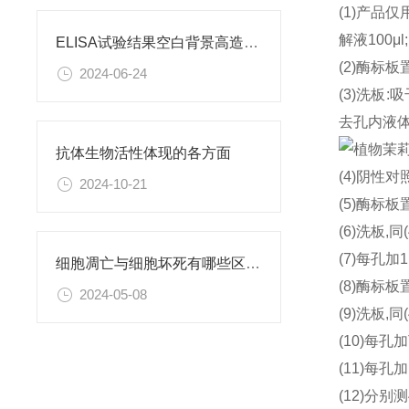
(1)产品
解液100μ
ELISA试验结果空白背景高造成原因
(2)酶标板
2024-06-24
(3)洗板
去孔内液体
抗体生物活性体现的各方面
(4)阴性对
2024-10-21
(5)酶标板
(6)洗板,同
(7)每孔加
细胞凋亡与细胞坏死有哪些区别呢？
(8)酶标板
2024-05-08
(9)洗板,同
(10)每孔
(11)每孔加
(12)分别