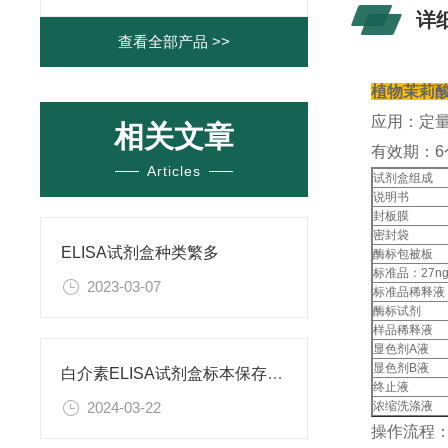
详
查看全部产品 >>
植物茉莉酸
应用：定
相关文章
有效期：6
Articles
试剂盒组成
说明书
封板膜
密封袋
ELISA试剂盒种类繁多
酶标包被板
标准品：27ng
2023-03-07
标准品稀释液
酶标试剂
样品稀释液
显色剂A液
显色剂B液
白介素ELISA试剂盒标本保存会遇到哪些问题？
终止液
浓缩洗涤液
2024-03-22
操作流程