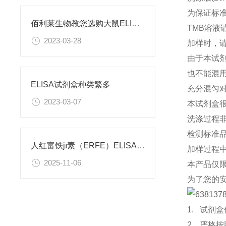
为保证标
佰利莱生物教您选购大鼠ELISA试剂盒后需注意哪些
TMB溶
2023-03-28
加样时，
由于本试
也不能混
ELISA试剂盒种类繁多
充分混匀
2023-03-07
本试剂盒很
洗涤过程
检测标准
人红富铁jī素（ERFE）ELISA试剂盒 使用说明书
加样过程
2025-11-06
本产品仅
为了您的
1. 试
2. 严格