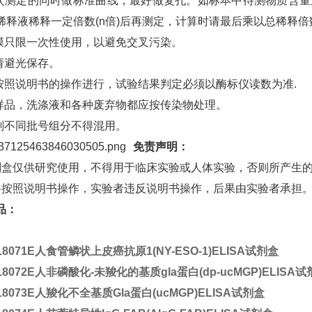
每次测定的同时做标准曲线，最好做复孔。如标本中待测物质含量
稀释液稀释一定倍数(n倍)后再测定，计算时请最后乘以总稀释倍数(
板膜只限一次性使用，以避免交叉污染。
物请避光保存。
格按照说明书的操作进行，试验结果判定必须以酶标仪读数为准.
有样品，洗涤液和各种废弃物都应按传染物处理。
试剂不同批号组分不得混用。
免责声明：
试剂盒仅供研究使用，不得用于临床实验或人体实验，否则所产生
严格按照说明书操作，实验者违反说明书操作，后果由实验者承担
品：
18071E
人食管鳞状上皮癌抗原1(NY-ESO-1)ELISA试剂盒
18072E
人非磷酸化-未羧化的基质gla蛋白(dp-ucMGP)ELISA试
18073E
人羧化不全基质Gla蛋白(ucMGP)ELISA试剂盒