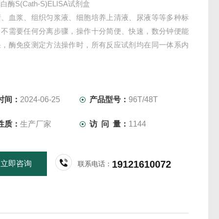
酶S(Cath-S)ELISA试剂盒
清、血浆、组织匀浆液、细胞培养上清液、尿液等等多种标
，不需要任何分离步骤，操作十分简便、快速，数分钟便能
果，酶免疫测定方法操作时，所有反应试剂均在同一体系内
时间：
2024-06-25
产品型号：
96T/48T
性质：
生产厂家
访 问 量：
1144
19121610072
立即咨询
联系电话：