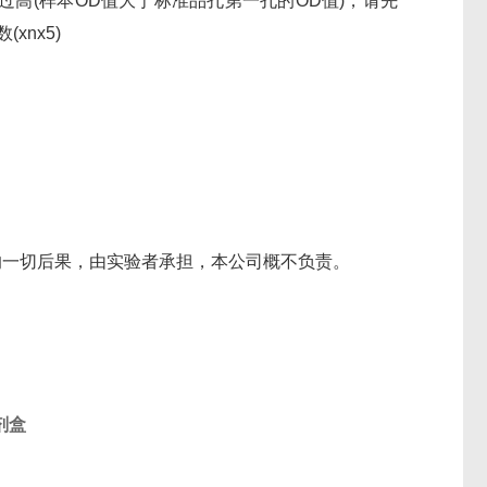
过高(样本OD值大于标准品孔第一孔的OD值)，请先
xnx5)
的一切后果，由实验者承担，本公司概不负责。
。
剂盒