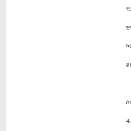
您
您
联
常
详
补