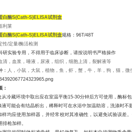
白酶S(Cath-S)ELISA试剂盒
佰利莱
白酶S(Cath-S)ELISA试剂盒
规格：96T/48T
定性/定量/酶活检测
科研实验专用，不得用于临床诊断，请按说明书严格操作
血清，血浆，唾液，尿液，组织，细胞上清，裂解液等
种：
人，小鼠，大鼠，植物，鱼，虾，蟹，牛，羊，狗，猫，微
项：
剂盒从冷藏环境中取出应在室温平衡15-30分钟后方可使用，酶
洗涤液可能会有结晶析出，稀释时可在水浴中加温助溶，洗涤时不
步加样均应使用加样器，并经常校对其准确性，以避免试验误差
用排枪加样。