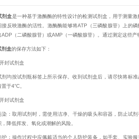
试剂盒
是一种基于激酶酶的特性设计的检测试剂盒，用于测量激
间接反映激酶的活性。激酶酶能够将ATP（三磷酸腺苷）上的
出ADP（二磷酸腺苷）或AMP（一磷酸腺苷）。通过测定这些
试剂盒
的保存方法如下：
开封试剂盒
均按试剂瓶标签上所示保存。收到试剂盒后，请尽快将标准品、检
置于4°C。
开封试剂盒
：取用试剂时，需使用洁净、干燥的吸头和容器，防止试剂被
积，降低挥发、氧化或潮解的风险。
：操作过程中应佩戴适当的个人防护装备，如手套、实验服等