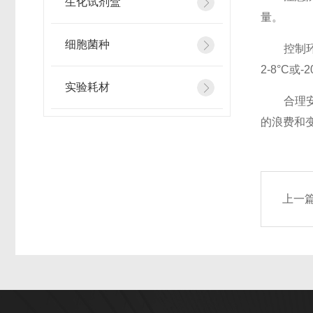
生化试剂盒
量。
细胞菌种
控制环境
2-8°C
实验耗材
合理安排
的浪费和
上一