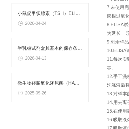
7.未使用
小鼠促甲状腺素（TSH）ELISA试剂盒 说明书
辣根过氧
2026-04-24
8.ELI
为延长，
9.剩余样
半乳糖试剂盒其基本的保存条件如下
10.EL
2026-04-13
11.每次
零。
12.手工
微生物羟胺氧化还原酶（HAO） ELISA检测试剂盒 使用说明书
洗涤液后
2025-09-26
13.对样
14.用去
15.在使
16.吸取
17.吸取