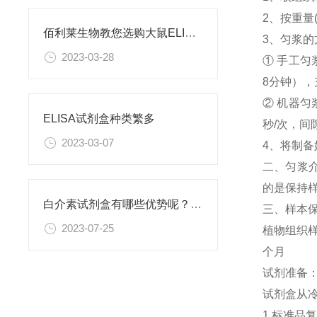
2、按重量
佰利莱生物教您选购大鼠ELISA试剂盒后需注意哪些
3、匀浆
2023-03-28
① 手工
8分钟），
② 机器匀
ELISA试剂盒种类繁多
秒/次，间
2023-03-07
4、将制备
二、匀浆介质
的是保持
白介素试剂盒有哪些优势呢？请看下文
三、样本保
2023-07-25
植物组织样
个月
试剂准备
试剂盒从
1.标准品