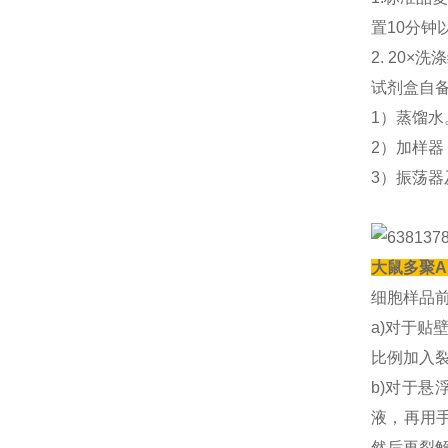
置10分钟
2. 20
试剂盒自
1）蒸馏水
2）加样器：5
3）振荡
大鼠多聚AD
细胞样品
a)对于贴
比例加入
b)对于悬
液，再用手
然后再裂