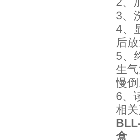
2、
3、
4、
后放
5、
生气
慢倒
6、
相关
BLL
盒