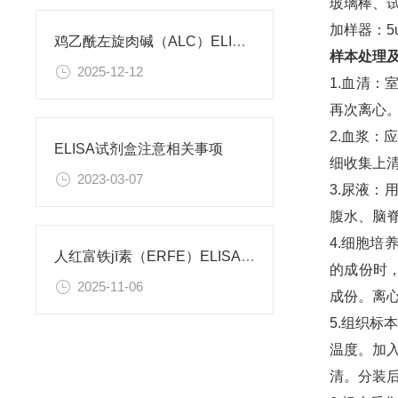
玻璃棒、试
加样器：5ul
鸡乙酰左旋肉碱（ALC）ELISA试剂盒 使用说明书
样本处理
2025-12-12
1.血清：
再次离心
2.血浆：
ELISA试剂盒注意相关事项
细收集上
2023-03-07
3.尿液：
腹水、脑
4.细胞培
人红富铁jī素（ERFE）ELISA试剂盒 使用说明书
的成份时，
2025-11-06
成份。离心
5.组织标
温度。加入
清。分装