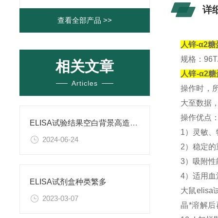
详
查看全部产品 >>
人锌-α2糖
规格：96T/
相关文章
人锌-α2糖
Articles
操作时，
大至数据
操作优点
ELISA试验结果空白背景高造成原因
1）灵敏、
2024-06-24
2）稳定
3）吸附
4）适用
ELISA试剂盒种类繁多
大鼠eli
2023-03-07
晶*溶解