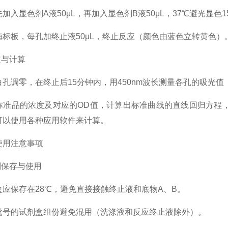
显色剂A液50μL，再加入显色剂B液50μL，37℃避光显色15
板，每孔加终止液50μL，终止反应（颜色由蓝色立转黄色）
与计算
调零，在终止后15分钟内，用450nm波长测量各孔的吸光值
品的浓度及对应的OD值，计算出标准曲线的直线回归方程，
可以使用各种应用软件来计算。
用注意事项
保存与使用
保存在28℃，避免直接接触终止液和底物A、B。
的试剂盒组份避免混用（洗涤液和反应终止液除外）。