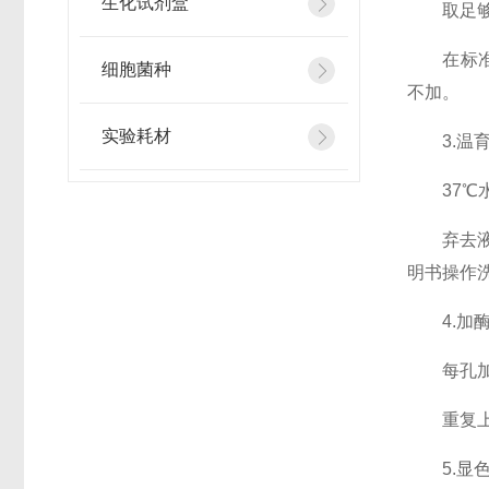
生化试剂盒
取足够数
在标准品
细胞菌种
不加。
实验耗材
3.温育
37℃水浴
弃去液体
明书操作
4.加酶
每孔加入
重复上述
5.显色