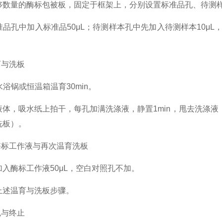
量的酶标包被板，固定于框架上，分别设置标准品孔、待测样
孔中加入标准品50μL；待测样本孔中先加入待测样本10μL，
与洗板
锅或恒温箱温育30min。
，吸水纸上拍干，每孔加满洗涤液，静置1min，甩去洗涤液
洗板）。
标工作液与再次温育洗板
酶标工作液50μL，空白对照孔不加。
温育与洗板步骤。
与终止