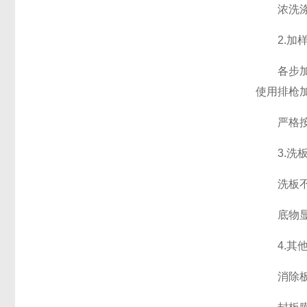
浓洗涤液
2.加样
各步加样
使用排枪
严格按照
3.洗板
洗板不正
底物显色
4.其他
消除板底