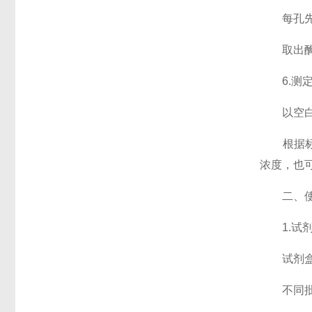
每孔先加入
取出酶标
6.测定
以空白孔
根据标准
浓度，也
二、使
1.试剂
试剂盒应
不同批号