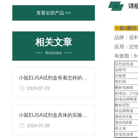
详
查看全部产品 >>
小鼠6酮前列
品牌：佰
相关文章
应用：定性
Articles
有效期：6
试剂盒组成
说明书
封板膜
小鼠ELISA试剂盒有着怎样的特点呢？
密封袋
酶标包被板
2024-07-29
标准品：27ng
标准品稀释液
酶标试剂
样品稀释液
小鼠ELISA试剂盒具体的实验步骤是怎样的呢？
显色剂A液
显色剂B液
2024-07-28
终止液
浓缩洗涤液