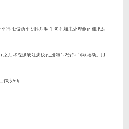
3个平行孔;设两个阴性对照孔,每孔加未处理组的细胞裂
),之后将洗涤液注满板孔,浸泡1-2分钟,间歇摇动。甩
工作液50μl。