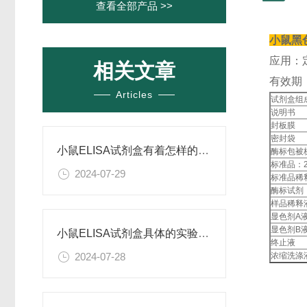
查看全部产品 >>
小鼠黑色
应用：
相关文章
有效期
Articles
试剂盒组
说明书
封板膜
密封袋
小鼠ELISA试剂盒有着怎样的特点呢？
酶标包被
标准品：27
2024-07-29
标准品稀
酶标试剂
样品稀释
显色剂A
显色剂B
小鼠ELISA试剂盒具体的实验步骤是怎样的呢？
终止液
浓缩洗涤
2024-07-28