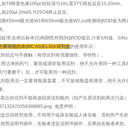
每孔加TMB显色液100μl,轻轻混匀10s,置37℃暗处反应15-20min。
孔加100μl 2mol/L H2SO4终止反应。
分别测450nm吸光值W1和630nm吸光值W2,zui终测得的OD值
扰。
数据处理:在得出标本(S)和阴性对照(N)的OD值后,计算S/N值。S/
素细胞抗体(MC Ab)ELISA试剂盒
的使用常识：
试剂切忌与手接触（有些试剂有强腐蚀性、等特性）。
要用洁净的药勺，量筒或滴管取用试剂，绝不允许用同一种工具
药勺要擦干）后，才可取用另一种试剂。
试剂取用后一定要将瓶塞盖紧，不可放错瓶盖和滴管，绝不允许
便。
已取出的试剂不能再放回原试剂瓶内（怕产生原试剂的再次污染
免责声明：
试剂盒仅供研究使用，不得用于临床实验或人体实验，否则所产生
严格按照说明书操作，实验者违反说明书操作，后果由实验者承担