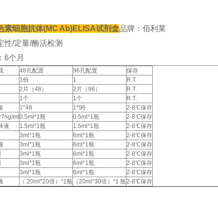
素细胞抗体(MC Ab)ELISA试剂盒
品牌：佰利莱
定性/定量/酶活检测
：6个月
成
48孔配置
96孔配置
保存
1份
1
R.T.
2片（48）
2片（96）
R.T.
1个
1个
R.T.
板
1*48
1*96
2-8℃保存
ng/ml
0.5ml*1瓶
0.5ml*1瓶
2-8℃保存
释液
1.5ml*1瓶
1.5ml*1瓶
2-8℃保存
3ml*1瓶
6ml*1瓶
2-8℃保存
液
3ml*1瓶
6ml*1瓶
2-8℃保存
液
3ml*1瓶
6ml*1瓶
2-8℃保存
液
3ml*1瓶
6ml*1瓶
2-8℃保存
3ml*1瓶
6ml*1瓶
2-8℃保存
液
（ 20ml*20倍）*1瓶
（20ml*30倍）*1 瓶
2-8℃保存