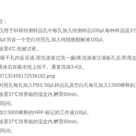
程：
产品仅用于科研待测样品孔中每孔加入待测样品100μl,每种样品设
0μl;另设一个空白对照孔,加入纯细胞裂解液100μl。
标板置4℃,包被过夜。
洗板:吸干孔内反应液,用洗涤液过洗一遍(将洗涤液注满板孔后,即甩去
液体后在吸水纸上拍干。重复洗涤3-4次。
性对照孔每孔加入PBS 50μl,样品孔及空白孔每孔加入1:500稀释的
标板置37℃培养箱的湿盒内,孵育60min。
,同(4)。
孔加1:5000稀释的HRP-标记的工作液100μl。
标板置37℃培养箱的湿盒内,孵育60min。
,同(4)。