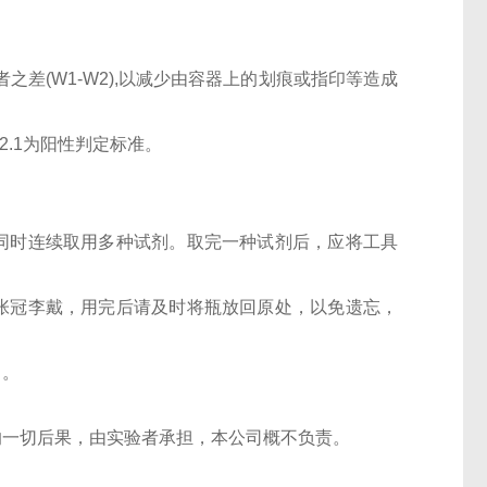
为两者之差(W1-W2),以减少由容器上的划痕或指印等造成
N≥2.1为阳性判定标准。
同时连续取用多种试剂。取完一种试剂后，应将工具
张冠李戴，用完后请及时将瓶放回原处，以免遗忘，
）。
的一切后果，由实验者承担，本公司概不负责。
。