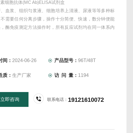
细胞抗体(MC Ab)ELISA试剂盒
清、血浆、组织匀浆液、细胞培养上清液、尿液等等多种标
，不需要任何分离步骤，操作十分简便、快速，数分钟便能
果，酶免疫测定方法操作时，所有反应试剂均在同一体系内
时间：
2024-06-26
产品型号：
96T/48T
性质：
生产厂家
访 问 量：
1194
19121610072
立即咨询
联系电话：