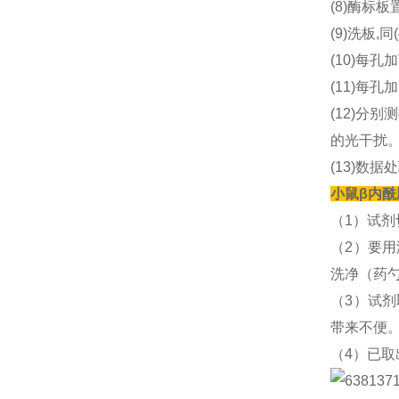
(8)酶标板
(9)洗板,同
(10)每孔
(11)每孔加
(12)分别
的光干扰
(13)数据
小鼠β内酰胺
（1）试
（2）要
洗净（药
（3）试
带来不便
（4）已