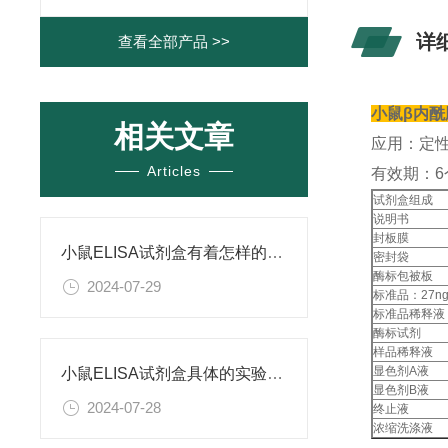
详
查看全部产品 >>
小鼠β内酰胺
相关文章
应用：定性
Articles
有效期：6
试剂盒组成
说明书
封板膜
小鼠ELISA试剂盒有着怎样的特点呢？
密封袋
酶标包被板
2024-07-29
标准品：27ng
标准品稀释液
酶标试剂
样品稀释液
显色剂A液
小鼠ELISA试剂盒具体的实验步骤是怎样的呢？
显色剂B液
2024-07-28
终止液
浓缩洗涤液