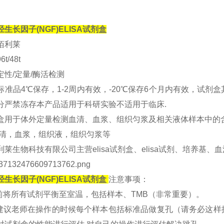
生长因子(NGF)ELISA试剂盒
佰利莱
t/48t
定性/定量/酶活检测
标准品4℃保存，1-2周内有效，-20℃保存6个月内有效，试剂
分严禁冻存本产品适用于科研实验不适用于临床.
盒用于体外定量检测血清、血浆、组织匀浆及相关液体样本中的
血清，血浆，组织液，组织匀浆等
利莱生物科技有限公司主营elisa试剂盒、elisa试剂、培养基
生长因子(NGF)ELISA试剂盒
注意事项：
验前将所有试剂平衡至室温，包括样本、TMB（非常重要）。
烈建议老师在操作的时候每个样本包括标准品做复孔（请务必这