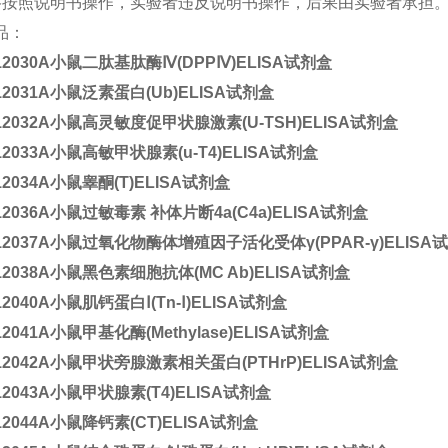
严格按照说明书操作，实验者违反说明书操作，后果由实验者承担
品：
12030A
小鼠二肽基肽酶Ⅳ(DPPⅣ)ELISA试剂盒
12031A
小鼠泛素蛋白(Ub)ELISA试剂盒
12032A
小鼠高灵敏度促甲状腺激素(U-TSH)ELISA试剂盒
12033A
小鼠高敏甲状腺素(u-T4)ELISA试剂盒
12034A
小鼠睾酮(T)ELISA试剂盒
12036A
小鼠过敏毒素 补体片断4a(C4a)ELISA试剂盒
12037A
小鼠过氧化物酶体增殖因子活化受体γ(PPAR-γ)ELISA
12038A
小鼠黑色素细胞抗体(MC Ab)ELISA试剂盒
12040A
小鼠肌钙蛋白Ⅰ(Tn-Ⅰ)ELISA试剂盒
12041A
小鼠甲基化酶(Methylase)ELISA试剂盒
12042A
小鼠甲状旁腺激素相关蛋白(PTHrP)ELISA试剂盒
12043A
小鼠甲状腺素(T4)ELISA试剂盒
12044A
小鼠降钙素(CT)ELISA试剂盒