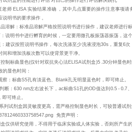
对试剂盒的性能进行评估 对自己的操作进行评估解决跳孔
保证老师 ELISA 实验结果准确 ，其中几点重要的操作注意事
应说明书的要求操作 。
准品溶解：标准品溶解严格按照说明书进行操作，建议老师进行标
育：说明书中进行孵育的时候，一定要用微孔板振荡器振荡，这
板：建议按照说明书操作，每次洗涤至少洗液浸泡30s，重复6
时间和增加洗板次数可以使背景更干净。
何控制标曲显色(仅针对双抗夹心法ELISA试剂盒)5 .30分钟
致的显色时间：
观察：标曲S5孔有淡蓝色、Blank孔无明显蓝色时，即可终止。
判断：630 nm左右波长下，ac标曲S1孔的OD值达到0.5 - 0.7、S
时，即可终止。
敏系列试剂盒因灵敏度更高，需严格控制显色时长，可较普通试剂
免责声明：
试剂盒仅供研究使用，不得用于临床实验或人体实验，否则所产生