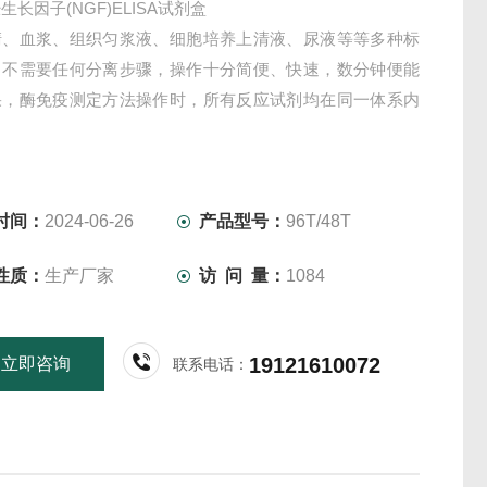
长因子(NGF)ELISA试剂盒
清、血浆、组织匀浆液、细胞培养上清液、尿液等等多种标
，不需要任何分离步骤，操作十分简便、快速，数分钟便能
果，酶免疫测定方法操作时，所有反应试剂均在同一体系内
时间：
2024-06-26
产品型号：
96T/48T
性质：
生产厂家
访 问 量：
1084
19121610072
立即咨询
联系电话：