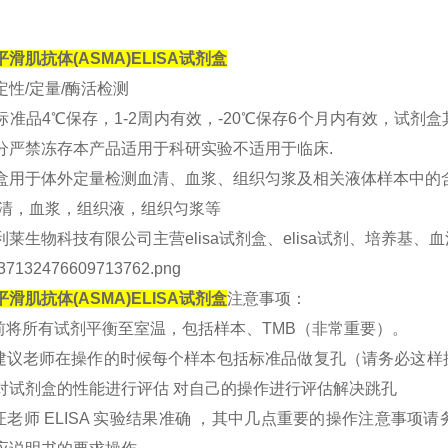
滑肌抗体(ASMA)ELISA试剂盒
定性/定量/酶活检测
标准品4℃保存，1-2周内有效，-20℃保存6个月内有效，试剂
分严禁冻存本产品适用于科研实验不适用于临床.
盒用于体外定量检测血清、血浆、组织匀浆及相关液体样本中的
血清，血浆，组织液，组织匀浆等
利莱生物科技有限公司主营elisa试剂盒、elisa试剂、培养基
滑肌抗体(ASMA)ELISA试剂盒
注意事项：
验前将所有试剂平衡至室温，包括样本、TMB（非常重要）。
烈建议老师在操作的时候每个样本包括标准品做复孔（请务必这
对试剂盒的性能进行评估 对自己的操作进行评估解决跳孔
保证老师 ELISA 实验结果准确 ，其中几点重要的操作注意事