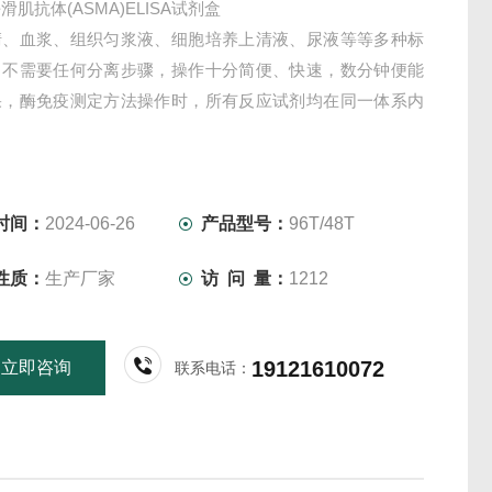
肌抗体(ASMA)ELISA试剂盒
清、血浆、组织匀浆液、细胞培养上清液、尿液等等多种标
，不需要任何分离步骤，操作十分简便、快速，数分钟便能
果，酶免疫测定方法操作时，所有反应试剂均在同一体系内
时间：
2024-06-26
产品型号：
96T/48T
性质：
生产厂家
访 问 量：
1212
19121610072
立即咨询
联系电话：