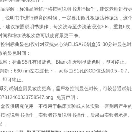
应说明书的要求操作 。
准品溶解：标准品溶解严格按照说明书进行操作，建议老师进行标
育：说明书中进行孵育的时候，一定要用微孔板振荡器振荡，这
板：建议按照说明书操作，每次洗涤至少洗液浸泡30s，重复6
时间和增加洗板次数可以使背景更干净。
何控制标曲显色(仅针对双抗夹心法ELISA试剂盒)5 .30分钟
致的显色时间：
观察：标曲S5孔有淡蓝色、Blank孔无明显蓝色时，即可终止。
判断：630 nm左右波长下，ac标曲S1孔的OD值达到0.5 - 0.7、S
时，即可终止。
敏系列试剂盒因灵敏度更高，需严格控制显色时长，可较普通试剂
免责声明：
试剂盒仅供研究使用，不得用于临床实验或人体实验，否则所产生
严格按照说明书操作，实验者违反说明书操作，后果由实验者承担
品：