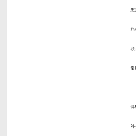
您
您
联
常
详
补