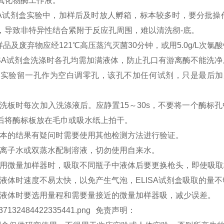
氧化物酶工作液。
LISA试剂盒实验中，加样后及时放人孵箱，标本较多时，要分
，导致非特异性结合紧附于反应孔周围，难以清洗彻-底。
样品及废弃物应经121℃高压蒸汽灭菌30分钟，或用5.0g/L次
ELISA试剂盒洗涤时各孔均需加满液体，防止孔口有游离酶不能洗净
每次实验留一孔作为空白调零孔，该孔不加任何试剂，只是最后加底
手工洗板时每次加入洗涤液后。应静置15～30s，不要将一个酶
后将酶标板放在毛巾或吸水纸上拍干。
对样本的结果有疑问时需要使用其他检测方法进行验证。
用去离子水或双蒸水配制溶液，切勿使用自来水。
在使用微量加样器时，吸取不同瓶子中液体后要更换枪头，即使吸
吸取液体时速度不易太快，以免产生气泡，ELISA试剂盒吸取的量
吸取液体时要选用量程和需要量接近的微量加样器吸，减少误差。
免责声明：