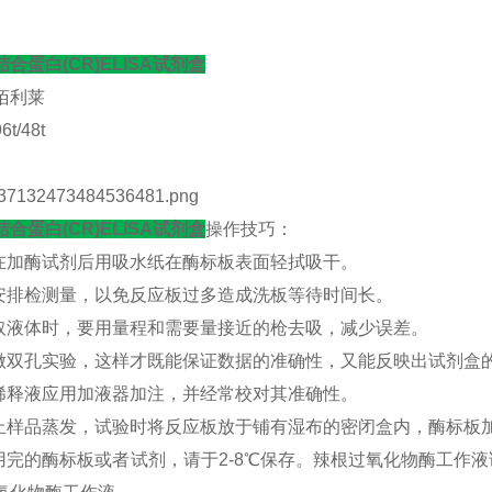
合蛋白(CR)ELISA试剂盒
佰利莱
t/48t
合蛋白(CR)ELISA试剂盒
操作技巧：
记在加酶试剂后用吸水纸在酶标板表面轻拭吸干。
理安排检测量，以免反应板过多造成洗板等待时间长。
吸取液体时，要用量程和需要量接近的枪去吸，减少误差。
必做双孔实验，这样才既能保证数据的准确性，又能反映出试剂盒
品稀释液应用加液器加注，并经常校对其准确性。
防止样品蒸发，试验时将反应板放于铺有湿布的密闭盒内，酶标板
使用完的酶标板或者试剂，请于2-8℃保存。辣根过氧化物酶工