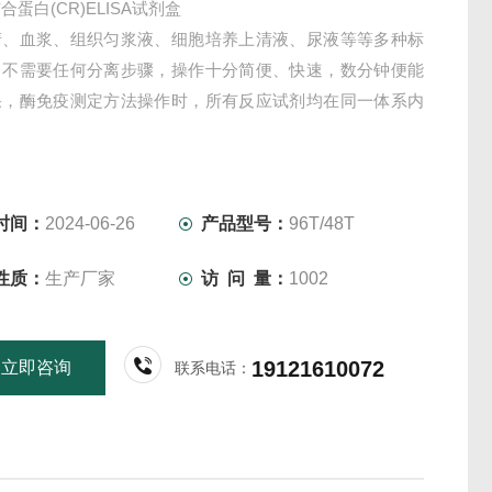
蛋白(CR)ELISA试剂盒
清、血浆、组织匀浆液、细胞培养上清液、尿液等等多种标
，不需要任何分离步骤，操作十分简便、快速，数分钟便能
果，酶免疫测定方法操作时，所有反应试剂均在同一体系内
时间：
2024-06-26
产品型号：
96T/48T
性质：
生产厂家
访 问 量：
1002
19121610072
立即咨询
联系电话：