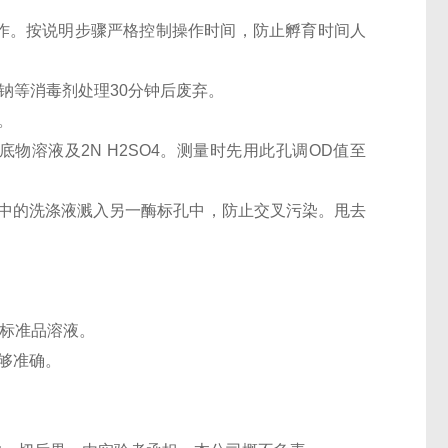
批操作。按说明步骤严格控制操作时间，防止孵育时间人
氯酸钠等消毒剂处理30分钟后废弃。
。
物溶液及2N H2SO4。测量时先用此孔调OD值至
标孔中的洗涤液溅入另一酶标孔中，防止交叉污染。甩去
取标准品溶液。
不够准确。