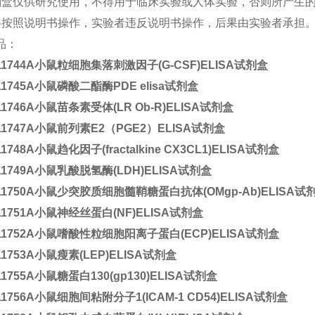
试剂盒仅供研究使用，不得用于临床实验或人体实验，否则所产生
严格按照说明书操作，实验者违反说明书操作，后果由实验者承担
品：
11744A
小鼠粒细胞集落刺激因子(G-CSF)ELISA试剂盒
11745A
小鼠磷酸二酯酶PDE elisa试剂盒
11746A
小鼠苗条素受体(LR Ob-R)ELISA试剂盒
11747A
小鼠前列素E2（PGE2）ELISA试剂盒
11748A
小鼠趋化因子(fractalkine CX3CL1)ELISA试剂盒
11749A
小鼠乳酸脱氢酶(LDH)ELISA试剂盒
11750A
小鼠少突胶质细胞髓鞘糖蛋白抗体(OMgp-Ab)ELISA试
11751A
小鼠神经丝蛋白(NF)ELISA试剂盒
11752A
小鼠嗜酸性粒细胞阳离子蛋白(ECP)ELISA试剂盒
11753A
小鼠瘦素(LEP)ELISA试剂盒
11755A
小鼠糖蛋白130(gp130)ELISA试剂盒
11756A
小鼠细胞间粘附分子1(ICAM-1 CD54)ELISA试剂盒