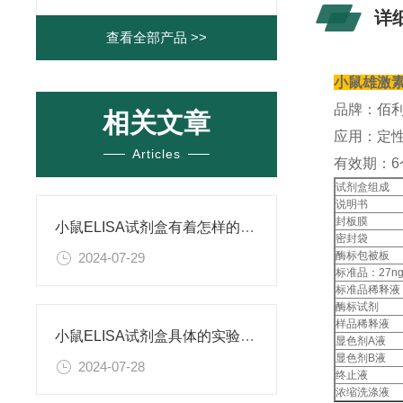
详
查看全部产品 >>
小鼠雄激素(
品牌：佰
相关文章
应用：定性
Articles
有效期：6
试剂盒组成
说明书
封板膜
小鼠ELISA试剂盒有着怎样的特点呢？
密封袋
酶标包被板
2024-07-29
标准品：27ng
标准品稀释液
酶标试剂
样品稀释液
小鼠ELISA试剂盒具体的实验步骤是怎样的呢？
显色剂A液
显色剂B液
2024-07-28
终止液
浓缩洗涤液