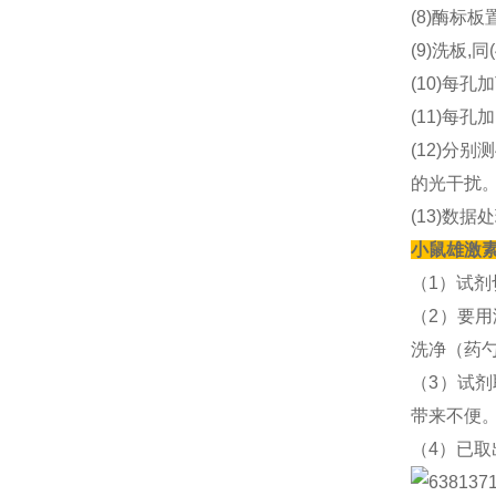
(8)酶标板
(9)洗板,同
(10)每孔
(11)每孔加
(12)分别
的光干扰
(13)数据
小鼠雄激素(
（1）试
（2）要
洗净（药
（3）试
带来不便
（4）已