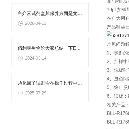
晶*溶解
10μL加
白介素试剂盒其保养方面是尤为讲究的
在广大用
2026-04-13
产品种类
常见问题
佰利莱生物给大家总结一下ELISA筛选及注意事项
1、试剂
2024-03-14
2、加样
3、洗板
4、显色
趋化因子试剂盒在操作过程中的关键要点
5、终止
2025-07-29
6、读板
相关产品
BLL-R176
BLL-R176