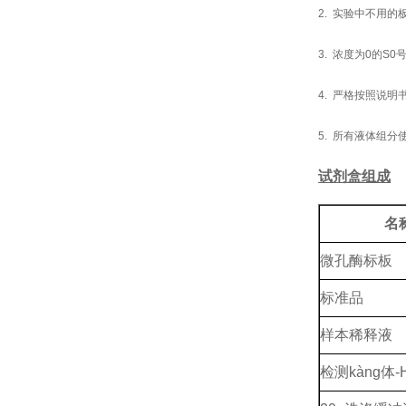
2. 实验中不用
3. 浓度为0的
4. 严格按照说
5. 所有液体组
试剂盒组成
名
微孔酶标板
标准品
样本稀释液
检测kàng体-