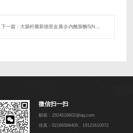
下一篇：
大肠杆菌新德里金属-β-内酰胺酶5(NDM-5) ELISA检测试剂盒
微信扫一扫
邮箱：2924516602@qq.com
传真：02166566405、19121610072